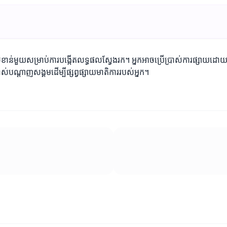
ះសំខាន់មួយសម្រាប់ការបង្កើតលទ្ធផលស្វែងរក។ អ្នកអាចប្រើប្រាស់ការផ្សាយដ
ស់បណ្តាញសង្គមដើម្បីផ្សព្វផ្សាយមាតិការរបស់អ្នក។