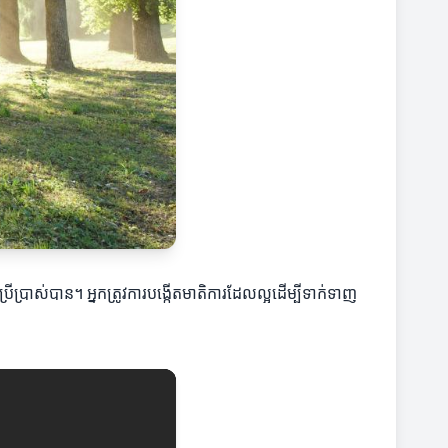
ាស់បាន។ អ្នកត្រូវការបង្កើតមាតិការដែលល្អដើម្បីទាក់ទាញ