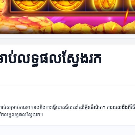
ម្រាប់លទ្ធផលស្វែងរក
ាន់ណាស់សម្រាប់ការទាក់ទងនិងការធ្វើជោគជ័យនៅលើអ៊ីនធឺណិត។ ការយល់ដឹងពីវ
ារកែលម្អលទ្ធផលស្វែងរក។