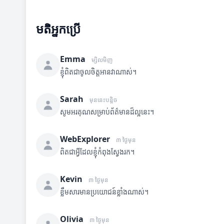
មតិអ្នកប្រើ
Emma
ម្សិលមិញ
ខ្ញុំពិតជាចូលចិត្តអានវាណាស់។
Sarah
មុននេះបន្តិច
សូមអរគុណសម្រាប់ព័ត៌មានដ៏ល្អនេះ។
WebExplorer
៣ ថ្ងៃមុន
ពិតជាអ្វីដែលខ្ញុំកំពុងស្វែងរក។
Kevin
៣ ថ្ងៃមុន
ខ្លឹមសារមានប្រយោជន៍ខ្លាំងណាស់។
Olivia
៣ ថ្ងៃមុន