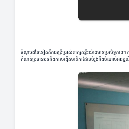
ចំណុចដទៃទៀតគឺការប្រើប្រាស់ពាក្យគន្លឹះយ៉ាងមានប្រសិទ្ធភាព
កំណត់ប្រធានបទនិងការបង្កើតមាតិកាដែលចំរូងនឹងចំណាប់អារម្មណ៍