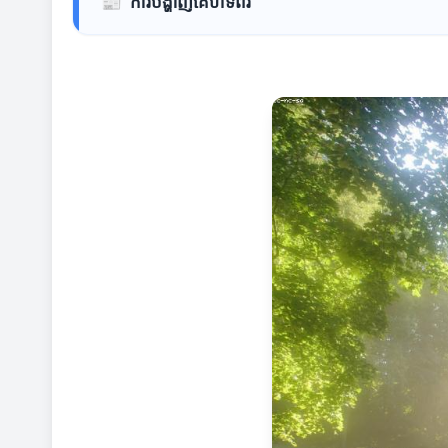
📰
ការបង្ហាញគេហទំព័រ