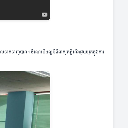
ាក់ទាញបាន។ ចំណេះដឹងល្អអំពីពាក្យគន្លឹះនឹងជួយអ្នកក្នុងការ