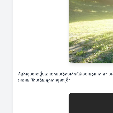
ដំបូងសូមចាប់ផ្តើមដោយការបង្កើតមាតិកាដែលមានគុណភាព។ មាតិក
អ្នកអាន និងបង្កើនអត្រាការចូលប្រើ។