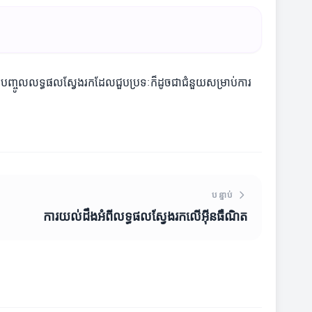
ោយបញ្ចូលលទ្ធផលស្វែងរកដែលជួបប្រទៈក៏ដូចជាជំនួយសម្រាប់ការ
បន្ទាប់
ការយល់ដឹងអំពីលទ្ធផលស្វែងរកលើអ៊ីនធឺណិត