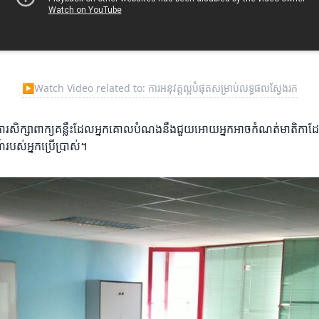
▶
Watch Video related to: ការអនុវត្តល្អបំផុតសម្រាប់លទ្ធផលស្វែងរក
។ ការសិក្សាពាក្យគន្លឹះដែលអ្នកគោលបំណងនឹងជួយអោយអ្នកអាចកំណត់មាតិកាដែលទ
របស់អ្នកប្រើប្រាស់។