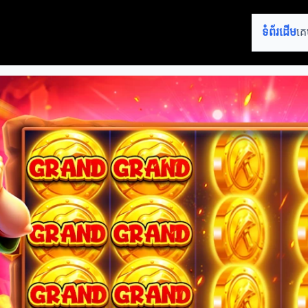
ទំព័រដើម
គេ