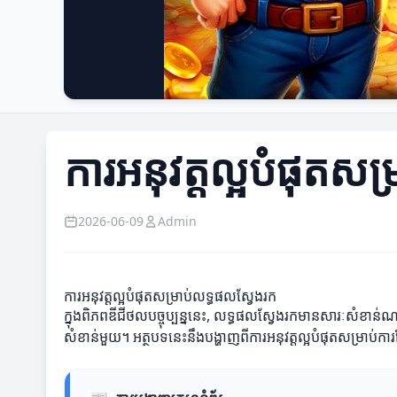
ការអនុវត្តល្អបំផុតស
2026-06-09
Admin
ការអនុវត្តល្អបំផុតសម្រាប់លទ្ធផលស្វែងរក
ក្នុងពិភពឌីជីថលបច្ចុប្បន្ននេះ, លទ្ធផលស្វែងរកមានសារៈសំខ
សំខាន់មួយ។ អត្ថបទនេះនឹងបង្ហាញពីការអនុវត្តល្អបំផុតសម្រាប់ក