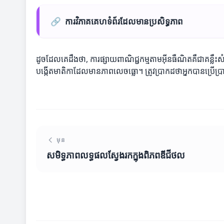
🔗
ការវិភាគគេហទំព័រដែលមានប្រសិទ្ធភាព
ដូចដែលគេដឹងថា, ការផ្សាយពាណិជ្ជកម្មតាមអ៊ីនធឺណិតគឺជាគន្លឹ
បង្កើតមាតិកាដែលមានភាពលេចធ្លោ។ ត្រូវប្រាកដថាអ្នកបានប្រើប្រា
មុន
សមិទ្ធភាពលទ្ធផលស្វែងរកក្នុងពិភពឌីជីថល