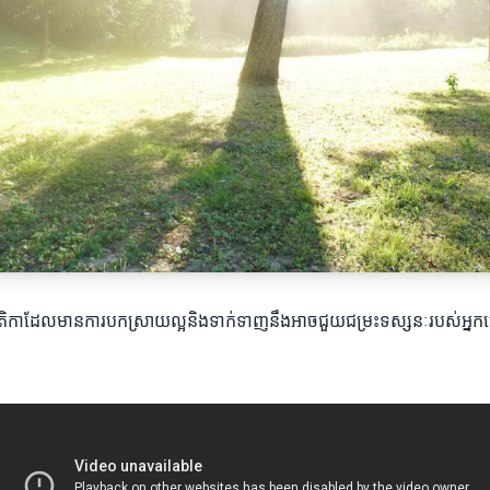
ាដែលមានការបកស្រាយល្អនិងទាក់ទាញនឹងអាចជួយជម្រះទស្សនៈរបស់អ្នកប្រើប្រ