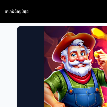
គេហទំព័រល្អបំផុត