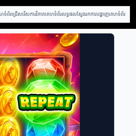
ហទំព័រជ្រើសរើស
ការវិភាគគេហទំព័រ
លទ្ធផលស្វែងរក
ការបង្ហាញគេហទំព័រ