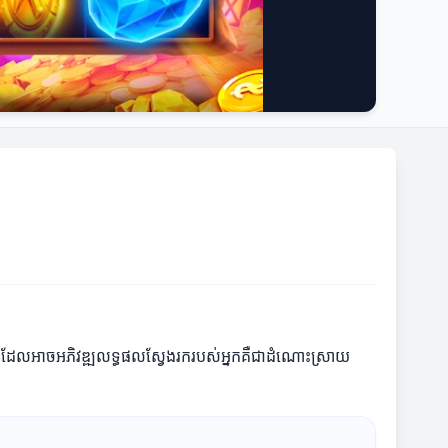
ិធីដែលអាចអភិវឌ្ឍលទ្ធផលស្វែងរករបស់អ្នកគឺជាដំណោះស្រាយ