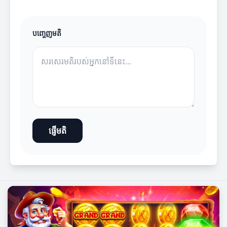
បញ្ចេញមតិ
ផ្ញើមតិ