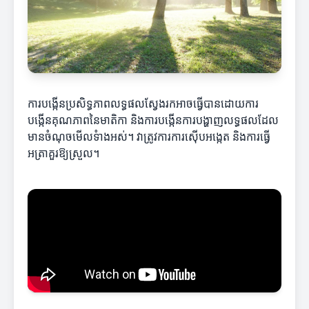
ការបង្កើនប្រសិទ្ធភាពលទ្ធផលស្វែងរកអាចធ្វើបានដោយការ
បង្កើនគុណភាពនៃមាតិកា និងការបង្កើនការបង្ហាញលទ្ធផលដែល
មានចំណុចមើលទំាងអស់។ វាត្រូវការការស៊ើបអង្កេត និងការធ្វើ
អត្រាគួរឱ្យស្រួល។