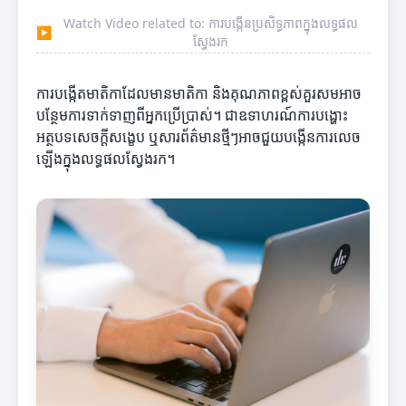
Watch Video related to: ការបង្កើនប្រសិទ្ធភាពក្នុងលទ្ធផល
▶
ស្វែងរក
ការបង្កើតមាតិកាដែលមានមាតិកា និងគុណភាពខ្ពស់គួរសមអាច
បន្ថែមការទាក់ទាញពីអ្នកប្រើប្រាស់។ ជាឧទាហរណ៍ការបង្ហោះ
អត្ថបទសេចក្តីសង្ខេប ឬសារព័ត៌មានថ្មីៗអាចជួយបង្កើនការលេច
ឡើងក្នុងលទ្ធផលស្វែងរក។