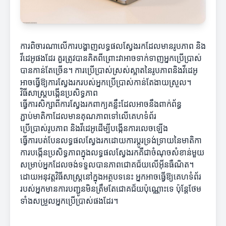
ការពិចារណាលើការបង្ហាញលទ្ធផលស្វែងរកដែលមានរូបភាព និង
វីដេអូផងដែរ គួរត្រូវបានគិតពីព្រោះវាអាចទាក់ទាញអ្នកប្រើប្រាស់
បានកាន់តែច្រើន។ ការប្រើប្រាស់ស្រស់ស្អាតនៃរូបភាពនិងវីដេអូ
អាចធ្វើឱ្យការស្វែងរករបស់អ្នកប្រើប្រាស់កាន់តែងាយស្រួល។
វិធីសាស្ត្របង្កើនប្រសិទ្ធភាព
ធ្វើការសិក្សាពីការស្វែងរកពាក្យគន្លឹះដែលអាចនឹងពាក់ព័ន្ធ
ភ្ជាប់មាតិកាដែលមានគុណភាពទៅលើគេហទំព័រ
ប្រើប្រាស់រូបភាព និងវីដេអូដើម្បីបង្កើនការលេចឡើង
ធ្វើការបត់បែនលទ្ធផលស្វែងរកដោយការប្ដូរទ្រង់ទ្រាយនៃមាតិកា
ការបង្កើនប្រសិទ្ធភាពក្នុងលទ្ធផលស្វែងរកគឺជាចំណុចសំខាន់មួយ
សម្រាប់អ្នកដែលចង់ទទួលបានភាពជោគជ័យលើអ៊ីនធឺណិត។
ដោយអនុវត្តវិធីសាស្ត្រនៅក្នុងអត្ថបទនេះ អ្នកអាចធ្វើឱ្យគេហទំព័រ
របស់អ្នកមានការបញ្ជូនមិនត្រឹមតែជោគជ័យប៉ុណ្ណោះទេ ប៉ុន្តែថែម
ទាំងសម្រួលអ្នកប្រើប្រាស់ផងដែរ។