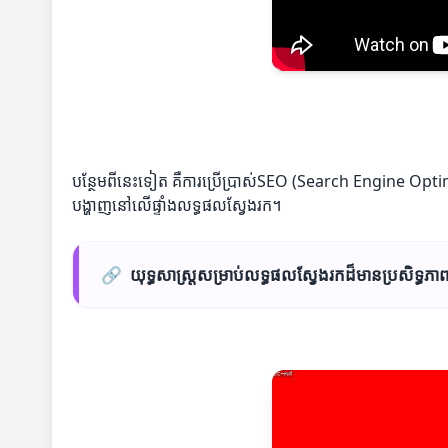
បន្ថែមពីនេះទៀត គឺការប្រើប្រាស់SEO (Search Engine Optimi
បង្ហាញនៅលើផ្ទាំងលទ្ធផលស្វែងរក។
🔗
យុទ្ធសាស្ត្រសម្រាប់លទ្ធផលស្វែងរកដ៏មានប្រសិទ្ធភា