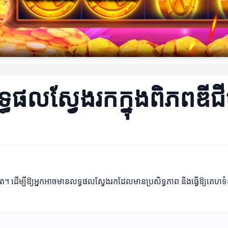
លទ្ធផលស្វែងរកក្នុងពិភពឌី
ម្បីឱ្យអ្នកអាចមានលទ្ធផលស្វែងរកដែលមានប្រសិទ្ធភាព និងធ្វើឱ្យគេហទំព័ររ