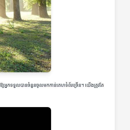
្យអ្នកទទួលបានចំនួនចូលមកកាន់គេហទំព័រច្រើន។ យើងត្រូវតែ