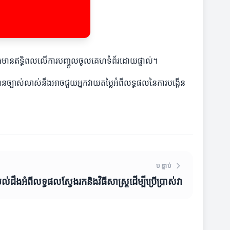
ឹងមានឥទ្ធិពលលើការបញ្ចូលចូលគេហទំព័រដោយផ្ទាល់។
ានច្បាស់លាស់នឹងអាចជួយអ្នកវាយតម្លៃអំពីលទ្ធផលនៃការបង្កើន
បន្ទាប់
់ដឹងអំពីលទ្ធផលស្វែងរកនិងវិធីសាស្ត្រដើម្បីប្រើប្រាស់វា