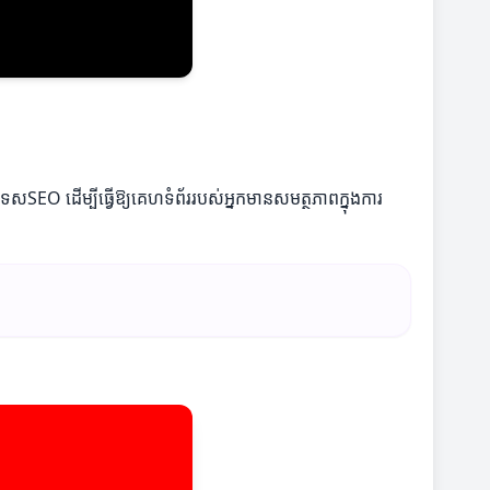
SEO ដើម្បីធ្វើឱ្យគេហទំព័ររបស់អ្នកមានសមត្ថភាពក្នុងការ