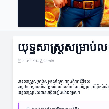
យុទ្ធសាស្ត្រសម្រាប់
2026-06-14
Admin
យុទ្ធសាស្ត្រសម្រាប់លទ្ធផលស្វែងរកក្នុងពិភពឌីជីថល
លទ្ធផលស្វែងរកគឺជាផ្នែកសំខាន់នៃការមើលឃើញនៅលើអ៊ីនធឺណិត។ ដើ
យុទ្ធសាស្ត្រដែលបានបង្កើតឡើងយ៉ាងច្បាស់។