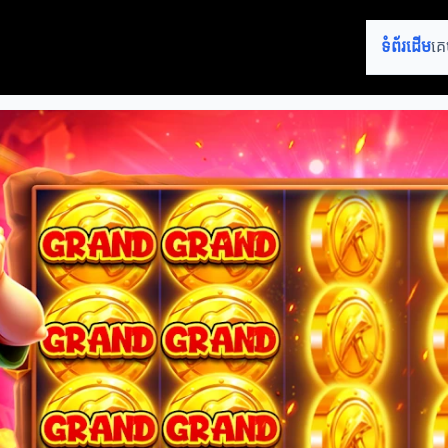
ទំព័រដើម
គេ