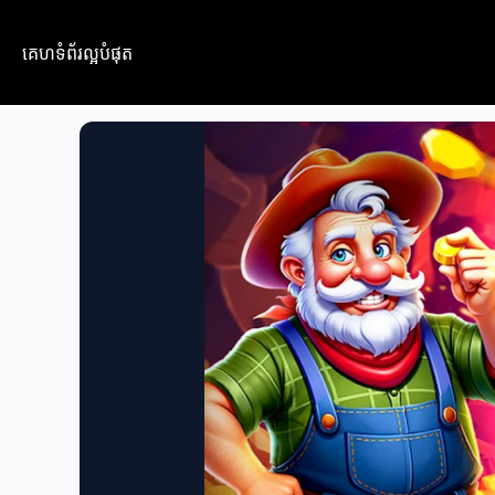
គេហទំព័រល្អបំផុត