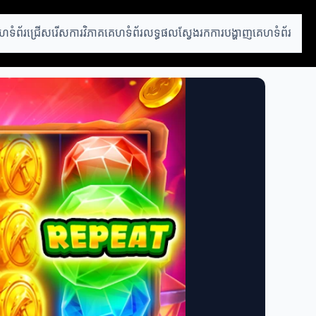
ហទំព័រជ្រើសរើស
ការវិភាគគេហទំព័រ
លទ្ធផលស្វែងរក
ការបង្ហាញគេហទំព័រ