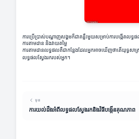
ការប្រើប្រាស់បណ្តាញសង្គមក៏ជាគន្លឹះមួយសម្រាប់ការបង្កើត
ការតាមដាន និងវាយតម្លៃ
ការតាមដានលទ្ធផលគឺជាកន្លែងដែលអ្នកអាចឃើញថាតើយុទ្ធសាស្ត្រដ
លទ្ធផលស្វែងរករបស់អ្នក។
មុន
ការយល់ដឹងអំពីលទ្ធផលស្វែងរកនិងវិធីបង្កើនគុណភាព