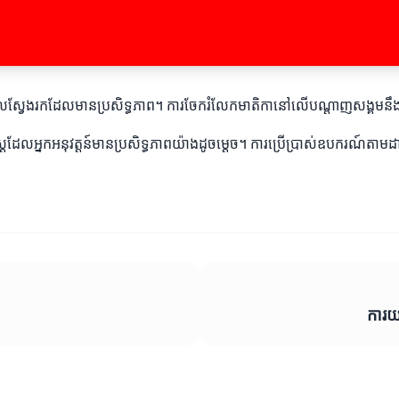
លទ្ធផលស្វែងរកដែលមានប្រសិទ្ធភាព។ ការចែករំលែកមាតិកានៅលើបណ្តាញសង្គមន
ែលអ្នកអនុវត្តន៍មានប្រសិទ្ធភាពយ៉ាងដូចម្តេច។ ការប្រើប្រាស់ឧបករណ៍តាមដ
ការយល