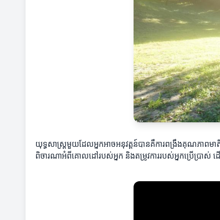
យុទ្ធសាស្ត្រមួយដែលអ្នកអាចអនុវត្តន៍បានគឺការពង្រឹងគុណភាព
ពិចារណាអំពីគោលដៅរបស់អ្នក និងតម្រូវការរបស់អ្នកប្រើប្រាស់ ដើម្បី