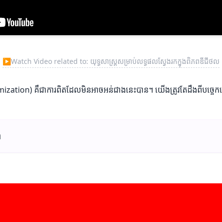
▶
Watch Video related to: យុទ្ធសាស្ត្រសម្រាប់លទ្ធផលស្វែងរកក្នុងពិភពឌីជីថល
zation) គឺជាការពិតដែលមិនអាចអន់ជាងនេះបាន។ យើងត្រូវតែដឹងពីបច្ចេកទេស
ព