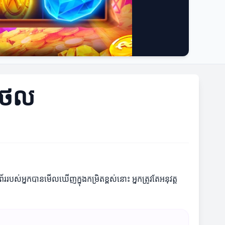
ជីថល
បស់អ្នកបានមើលឃើញក្នុងកម្រិតខ្ពស់នោះ អ្នកត្រូវតែអនុវត្ត