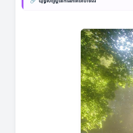
🔗
យុទ្ធសាស្ត្រនៃការវិភាគគេហទំព័រ