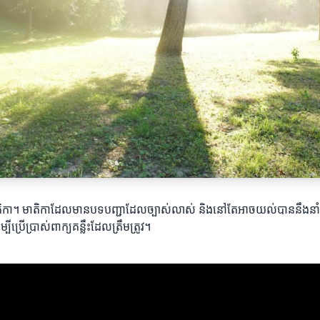
មាតិកា។ មាតិកាដែលមានបទបញ្ជាដែលច្បាស់លាស់ និងនៅតែអាចយល់បាននឹងនាំឱ
ប្រើប្រាស់ពាក្យគន្លឹះដែលត្រឹមត្រូវ។