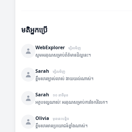
មតិអ្នកប្រើ
WebExplorer
ម្សិលមិញ
សូមអរគុណសម្រាប់ព័ត៌មានដ៏ល្អនេះ។
Sarah
ម្សិលមិញ
ខ្លឹមសារច្បាស់លាស់ ងាយយល់ណាស់។
Sarah
១០ នាទីមុន
អត្ថបទល្អណាស់! អរគុណសម្រាប់ការចែករំលែក។
Olivia
មុននេះបន្តិច
ខ្លឹមសារមានប្រយោជន៍ខ្លាំងណាស់។