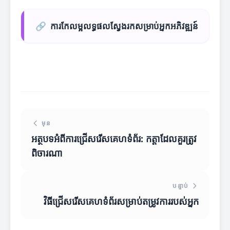
🔗
ការកែលម្អលទ្ធផលស្វែងរកសម្រាប់អ្នកអភិវឌ្ឍន៍
មុន
អត្ថបទអំពីការជ្រើសរើសគេហទំព័រ: កត្តាដែលគួរត្រូវ
ពិចារណា
បន្ទាប់
វិធីជ្រើសរើសគេហទំព័រសម្រាប់តម្រូវការរបស់អ្នក