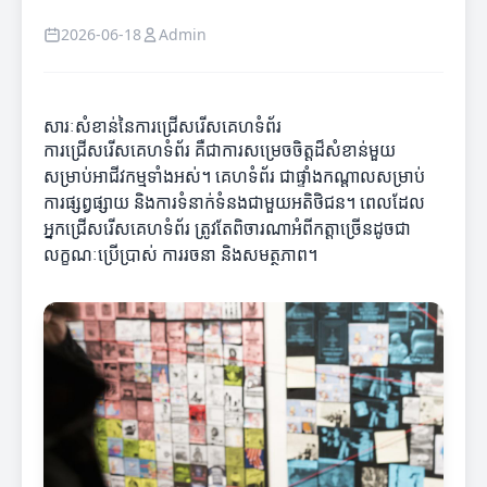
2026-06-18
Admin
សារៈសំខាន់នៃការជ្រើសរើសគេហទំព័រ
ការជ្រើសរើសគេហទំព័រ គឺជាការសម្រេចចិត្តដ៏សំខាន់មួយ
សម្រាប់អាជីវកម្មទាំងអស់។ គេហទំព័រ ជាផ្ទាំងកណ្តាលសម្រាប់
ការផ្សព្វផ្សាយ និងការទំនាក់ទំនងជាមួយអតិថិជន។ ពេលដែល
អ្នកជ្រើសរើសគេហទំព័រ ត្រូវតែពិចារណាអំពីកត្តាច្រើនដូចជា
លក្ខណៈប្រើប្រាស់ ការរចនា និងសមត្ថភាព។