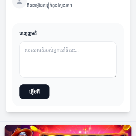
ពិតជាអ្វីដែលខ្ញុំកំពុងស្វែងរក។
បញ្ចេញមតិ
ផ្ញើមតិ