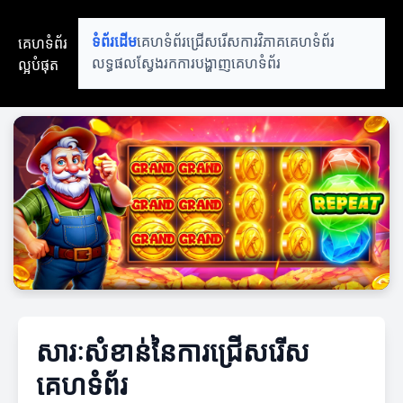
គេហទំព័រ
ទំព័រដើម
គេហទំព័រជ្រើសរើស
ការវិភាគគេហទំព័រ
ល្អបំផុត
លទ្ធផលស្វែងរក
ការបង្ហាញគេហទំព័រ
សារៈសំខាន់នៃការជ្រើសរើស
គេហទំព័រ