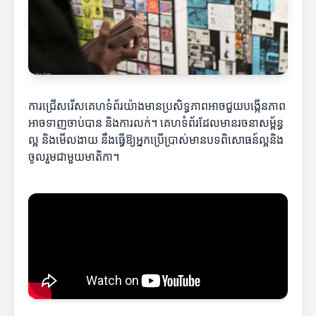
ការជ្រើសរើសគេហទំព័រ​យ៉ាងមានប្រសិទ្ធភាពអាចជួយបង្កើនភាព
អាចទាញចាប់បាន និងការលក់។ គេហទំព័រដែលមានរចនាសម្ព័ន្ធ
ល្អ និងមើលងាយ នឹងធ្វើឱ្យអ្នកប្រើប្រាស់មានបទពិសោធន៍ល្អនិង
ចូលរួមជាមួយមាតិកា។