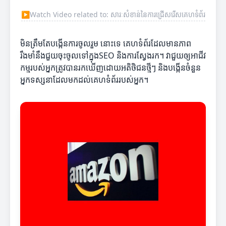
▶
Watch Video related to: សារៈសំខាន់នៃការជ្រើសរើសគេហទំព័រ
មិនត្រឹមតែបង្កើនការចូលរួម នោះទេ គេហទំព័រដែលមានភាព
រឹងមាំនឹងជួយចុះចូលទៅក្នុងSEO និងការស្វែងរក។ វាជួយឲ្យអាជីវ
កម្មរបស់អ្នកត្រូវបានរកឃើញដោយអតិថិជនថ្មីៗ និងបង្កើនចំនួន
អ្នកទស្សនាដែលមកដល់គេហទំព័ររបស់អ្នក។