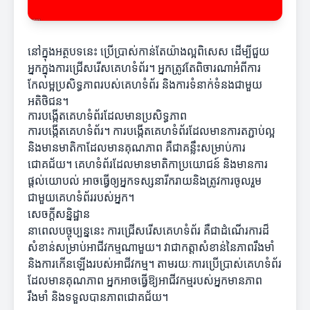
នៅក្នុងអត្ថបទនេះ ប្រើប្រាស់កាន់តែយ៉ាងល្អពិសេស ដើម្បីជួយ
អ្នកក្នុងការជ្រើសរើសគេហទំព័រ។ អ្នកត្រូវតែពិចារណាអំពីការ
កែលម្អប្រសិទ្ធភាពរបស់គេហទំព័រ និងការទំនាក់ទំនងជាមួយ
អតិថិជន។
ការបង្កើតគេហទំព័រដែលមានប្រសិទ្ធភាព
ការបង្កើតគេហទំព័រ។ ការបង្កើតគេហទំព័រ​ដែលមានការតភ្ជាប់ល្អ
និងមានមាតិកាដែលមានគុណភាព គឺជាគន្លឹះសម្រាប់ការ
ជោគជ័យ។ គេហទំព័រដែលមានមាតិកាប្រយោជន៍ និងមានការ
ផ្តល់យោបល់ អាចធ្វើឲ្យអ្នកទស្សនារីករាយនិងត្រូវការចូលរួម
ជាមួយគេហទំព័ររបស់អ្នក។
សេចក្តីសន្និដ្ឋាន
នាពេលបច្ចុប្បន្ននេះ ការជ្រើសរើសគេហទំព័រ គឺជាដំណើរការដ៏
សំខាន់សម្រាប់អាជីវកម្មណាមួយ។ វាជាកត្តាសំខាន់នៃភាពរឹងមាំ
និងការកើនឡើងរបស់អាជីវកម្ម។ តាមរយៈការប្រើប្រាស់គេហទំព័រ
ដែលមានគុណភាព អ្នកអាចធ្វើឱ្យអាជីវកម្មរបស់អ្នកមានភាព
រឹងមាំ និងទទួលបានភាពជោគជ័យ។