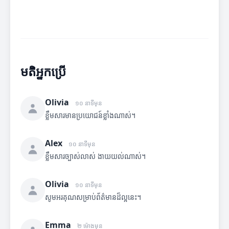
មតិអ្នកប្រើ
Olivia
១០ នាទីមុន
ខ្លឹមសារមានប្រយោជន៍ខ្លាំងណាស់។
Alex
១០ នាទីមុន
ខ្លឹមសារច្បាស់លាស់ ងាយយល់ណាស់។
Olivia
១០ នាទីមុន
សូមអរគុណសម្រាប់ព័ត៌មានដ៏ល្អនេះ។
Emma
២ ម៉ោងមុន