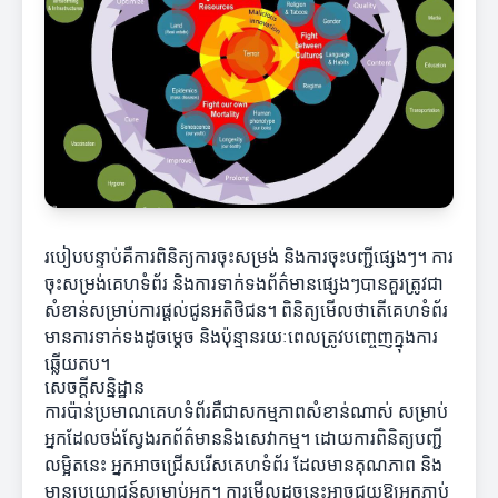
របៀបបន្ទាប់គឺការពិនិត្យការចុះសម្រង់ និងការចុះបញ្ជីផ្សេងៗ។ ការ
ចុះសម្រង់គេហទំព័រ និងការទាក់ទងព័ត៌មានផ្សេងៗបានគួរត្រូវជា
សំខាន់សម្រាប់ការផ្តល់ជូនអតិថិជន។ ពិនិត្យមើលថាតើគេហទំព័រ
មានការទាក់ទងដូចម្ដេច និងប៉ុន្មានរយៈពេលត្រូវបញ្ចេញក្នុងការ
ឆ្លើយតប។
សេចក្តីសន្និដ្ឋាន
ការប៉ាន់ប្រមាណគេហទំព័រគឺជាសកម្មភាពសំខាន់ណាស់ សម្រាប់
អ្នកដែលចង់ស្វែងរកព័ត៌មាននិងសេវាកម្ម។ ដោយការពិនិត្យបញ្ជី
លម្អិតនេះ អ្នកអាចជ្រើសរើសគេហទំព័រ ដែលមានគុណភាព និង
មានប្រយោជន៍សម្រាប់អ្នក។ ការមើលដូចនេះអាចជួយឱ្យអ្នកភ្ជាប់