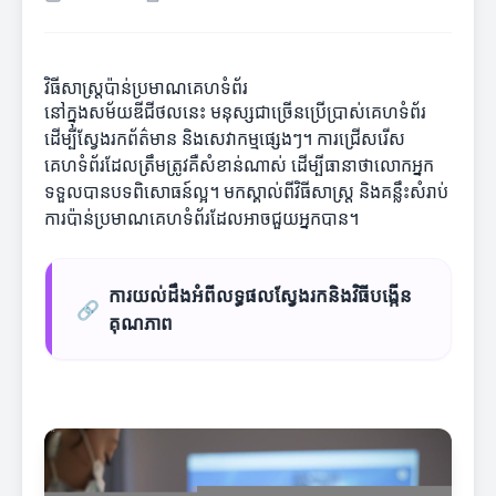
វិធីសាស្ត្រប៉ាន់ប្រមាណគេហទំព័រ
នៅក្នុងសម័យឌីជីថលនេះ មនុស្សជាច្រើនប្រើប្រាស់គេហទំព័រ
ដើម្បីស្វែងរកព័ត៌មាន និងសេវាកម្មផ្សេងៗ។ ការជ្រើសរើស
គេហទំព័រដែលត្រឹមត្រូវគឺសំខាន់ណាស់ ដើម្បីធានាថាលោកអ្នក
ទទួលបានបទពិសោធន៍ល្អ។ មកស្គាល់ពីវិធីសាស្ត្រ និងគន្លឹះសំរាប់
ការប៉ាន់ប្រមាណគេហទំព័រដែលអាចជួយអ្នកបាន។
ការយល់ដឹងអំពីលទ្ធផលស្វែងរកនិងវិធីបង្កើន
🔗
គុណភាព