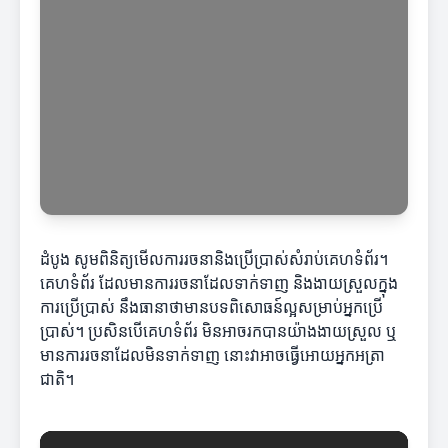
ដំបូង សូមពិនិត្យមើលការរចនានិងប្រើប្រាស់សំរាប់គេហទំព័រ។
គេហទំព័រ ដែលមានការរចនាដែលទាក់ទាញ និងងាយស្រួលក្នុង
ការប្រើប្រាស់ នឹងធានាថាមានបទពិសោធន៍ល្អសម្រាប់អ្នកប្រើ
ប្រាស់។ ប្រសិនបើគេហទំព័រ មិនអាចរកបានយ៉ាងងាយស្រួល ឬ
មានការរចនាដែលមិនទាក់ទាញ នោះវាអាចធ្វើអោយអ្នកអត្រា
ជាតិ។