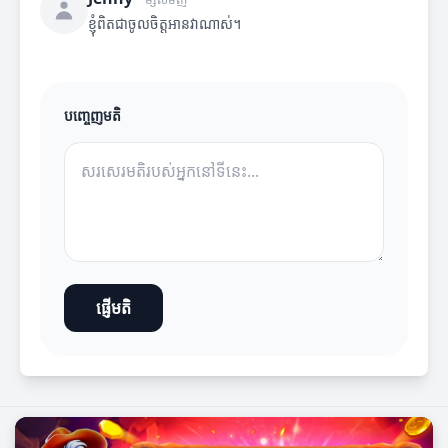
ខ្ញុំពិតជាចូលចិត្តអានវាណាស់។
បញ្ចេញមតិ
ផ្ញើមតិ