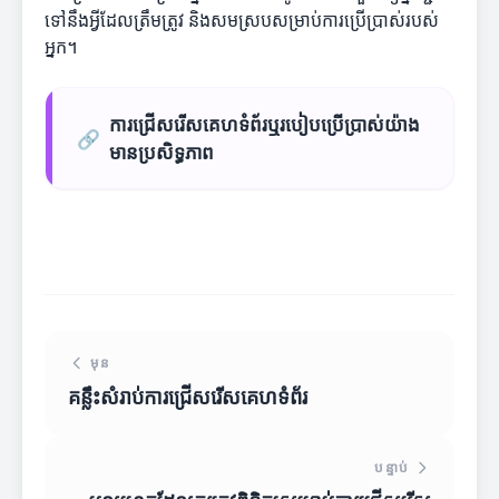
ទៅនឹងអ្វីដែលត្រឹមត្រូវ និងសមស្របសម្រាប់ការប្រើប្រាស់របស់
អ្នក។
ការជ្រើសរើសគេហទំព័រឬរបៀបប្រើប្រាស់យ៉ាង
🔗
មានប្រសិទ្ធភាព
មុន
គន្លឹះសំរាប់ការជ្រើសរើសគេហទំព័រ
បន្ទាប់