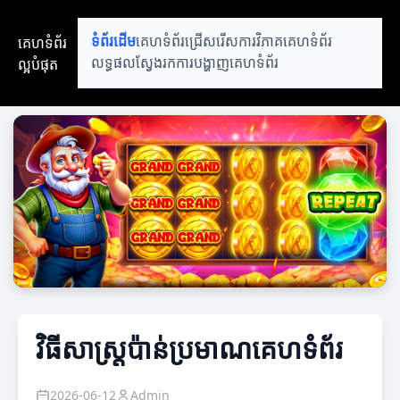
គេហទំព័រ
ទំព័រដើម
គេហទំព័រជ្រើសរើស
ការវិភាគគេហទំព័រ
ល្អបំផុត
លទ្ធផលស្វែងរក
ការបង្ហាញគេហទំព័រ
វិធីសាស្ត្រប៉ាន់ប្រមាណគេហទំព័រ
2026-06-12
Admin