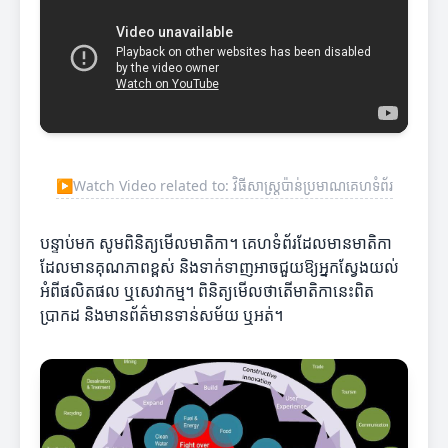
▶
Watch Video related to: វិធីសាស្ត្រប៉ាន់ប្រមាណគេហទំព័រ
បន្ទាប់មក សូមពិនិត្យមើលមាតិកា។ គេហទំព័រ​ដែលមានមាតិកា
ដែលមានគុណភាពខ្ពស់ និងទាក់ទាញអាចជួយឱ្យអ្នកស្វែងយល់
អំពីផលិតផល ឬសេវាកម្ម។ ពិនិត្យមើលថាតើមាតិកានេះពិត
ប្រាកដ និងមានព័ត៌មានទាន់សម័យ ឬអត់។