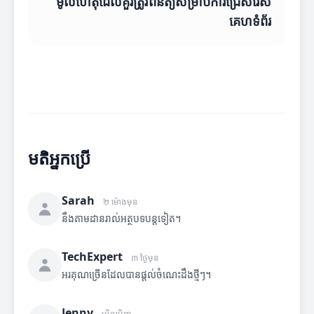
មូលហេតុដែលគួរត្រូវពិនិត្យសម្រាប់ការជ្រើសរើស
គេហទំព័រ
មតិអ្នកប្រើ
Sarah
២ ម៉ោងមុន
នឹងតាមដានរាល់អត្ថបទបន្តទៀត។
TechExpert
៣ ថ្ងៃមុន
អរគុណច្រើនដែលបានផ្តល់ចំណេះដឹងថ្មីៗ។
Jenny
ម្សិលមិញ