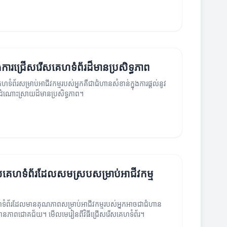
​ការជ្រើសរើសគេហទំព័រ​ដ៏មាន​ប្រសិទ្ធភាព
ំព័រ​សម្រាប់​អាជីវកម្មរបស់អ្នក​គឺ​ជា​ជំហានសំខាន់ក្នុងការផ្តល់នូវ
ដំណោះស្រាយដ៏មានប្រសិទ្ធភាព។
ើសគេហទំព័រដែលសមស្របសម្រាប់អាជីវកម្ម
ទំព័រ​ដែលមានគុណភាពសម្រាប់អាជីវកម្មរបស់អ្នកអាចជាជំហាន
លបានភាពជោគជ័យ។ មើលមេរៀនពីវិធីជ្រើសរើសគេហទំព័រ។