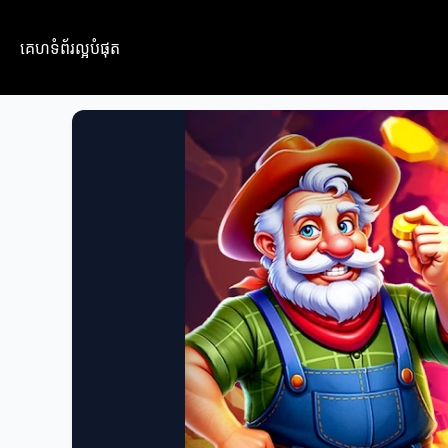
គេហទំព័រល្អបំផុត