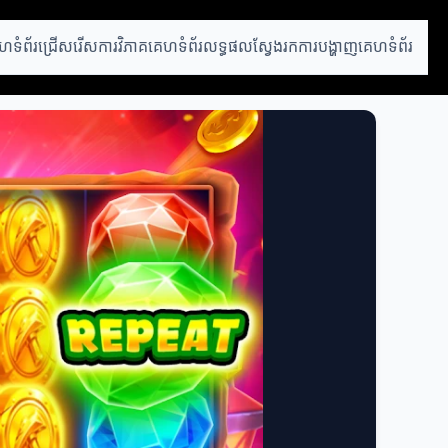
ហទំព័រជ្រើសរើស
ការវិភាគគេហទំព័រ
លទ្ធផលស្វែងរក
ការបង្ហាញគេហទំព័រ