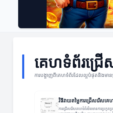
គេហទំព័រជ្រ
ការបង្ហាញពីគេហទំព័រដែលល្អបំផុតនិងមាន
វិធីវាយតម្លៃការជ្រើសរើសគេហ
ការជ្រើសរើសគេហទំព័រមិនមានការប្រកួតប្រជ