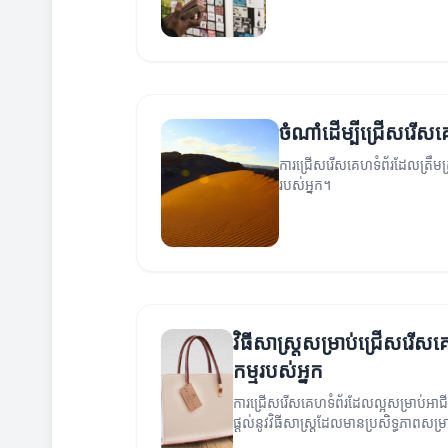
ចំណាំដើម្បីជ្រើសរើស
ការជ្រើសរើសគេហទំព័រដែលត្រឹមត្
របស់អ្នក។
វិធីសាស្ត្រសម្រាប់ជ្រើសរើស
កម្មរបស់អ្នក
ការជ្រើសរើសគេហទំព័រដែលល្អសម្រាប់អាជី
ផ្តល់នូវវិធីសាស្ត្រដែលមានប្រសិទ្ធភាពសម្រ