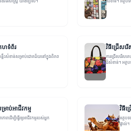
ិងវិធីសាស្ត្រ យ៉ាងច្បាស់។
សំខាន់។ អត្ថបទន
េហទំព័រ
វិធីជ្រើសរើ
ន្លឹះសំខាន់សម្រាប់ជោគជ័យនៅក្នុងពិភព
ការជ្រើសរើសគេហ
ដ៏សំខាន់។ អត្ថ
រាប់អាជីវកម្ម
វិធីជ
ើម្បី​ធ្វើ​ឲ្យ​អាជីវកម្ម​របស់​អ្នក
អត្ថបទន
ផ្ទាល់។