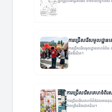
អ្នកត្រូវបានជ្រើសរើស ទាមទារ​បច្ចេកទេស ន
ការជ្រើសរើសមូលដ្ឋានគ
ការជ្រើសរើសមូលដ្ឋានគេហទំព័រ៖ គ
អ៊ីនធឺណិត។
ការជ្រើសរើសគេហទំព័រសម្
ការជ្រើសរើសគេហទំព័រ​ដែលមាន​គុណភាព​ដ
រីកចម្រើន​និង​ជោគជ័យ។