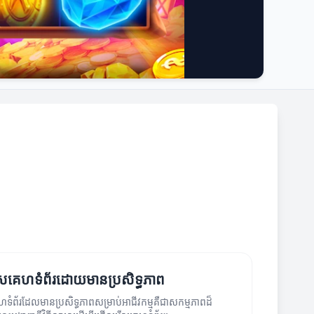
រើសគេហទំព័រ​ដោយមានប្រសិទ្ធភាព
ទំព័រដែលមានប្រសិទ្ធភាពសម្រាប់អាជីវកម្មគឺជាសកម្មភាពដ៏