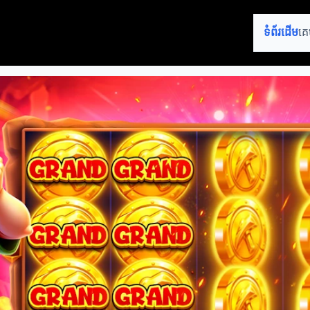
ទំព័រដើម
គេ