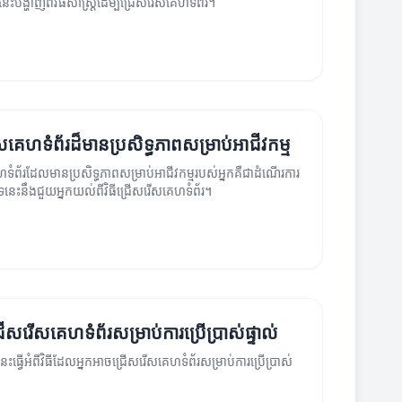
េះបង្ហាញពីវិធីសាស្ត្រដើម្បីជ្រើសរើសគេហទំព័រ។
សគេហទំព័រ​ដ៏មានប្រសិទ្ធភាពសម្រាប់អាជីវកម្ម
ទំព័រដែលមានប្រសិទ្ធភាពសម្រាប់អាជីវកម្មរបស់អ្នកគឺជាដំណើរការ
បទនេះនឹងជួយអ្នកយល់ពីវិធីជ្រើសរើសគេហទំព័រ។
្រើសរើសគេហទំព័រសម្រាប់ការប្រើប្រាស់ផ្ទាល់
េះធ្វើអំពីវិធីដែលអ្នកអាចជ្រើសរើសគេហទំព័រសម្រាប់ការប្រើប្រាស់