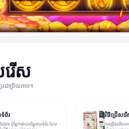
ើសរើស
ប្រជាប្រិយភាព។
ទំព័រ
វិធីជ្រើស
ែងទេ ប៉ុន្តែការវាយតម្លៃគេហទំព័រ ដែល
ការជ្រើសរើសគេហ