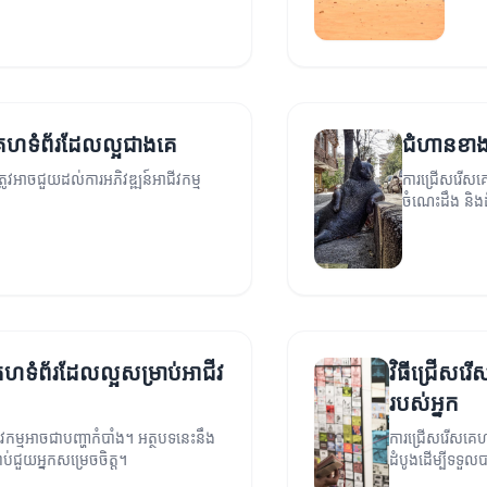
គេហទំព័រដែលល្អជាងគេ
ជំហាន​ខាង
រូវអាចជួយដល់ការអភិវឌ្ឍន៍អាជីវកម្ម
ការជ្រើសរើសគេហទ
ចំណេះដឹង និង
គេហទំព័រដែលល្អសម្រាប់អាជីវ
វិធីជ្រើសរ
របស់អ្នក
វកម្មអាចជាបញ្ហាកំបាំង។ អត្ថបទនេះនឹង
ការជ្រើសរើសគេហ
ាប់ជួយអ្នកសម្រេចចិត្ត។
ដំបូងដើម្បីទទួ