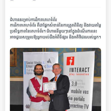
ជំហានសម្រាប់ការវិភាគគេហទំព័រ
ការវិភាគគេហទំព័រ គឺជាផ្នែកសំខាន់នៃការត្រួតពិនិត្យ និងវាយតម្លៃ
ប្រសិទ្ធភាពនៃគេហទំព័រ។ ជំហាននីមួយៗនៅក្នុងដំណើរការនេះ
អាចជួយសម្រួលឱ្យអ្នកយល់ដឹងអំពីទីផ្សារ និងអតិថិជនរបស់អ្នក។