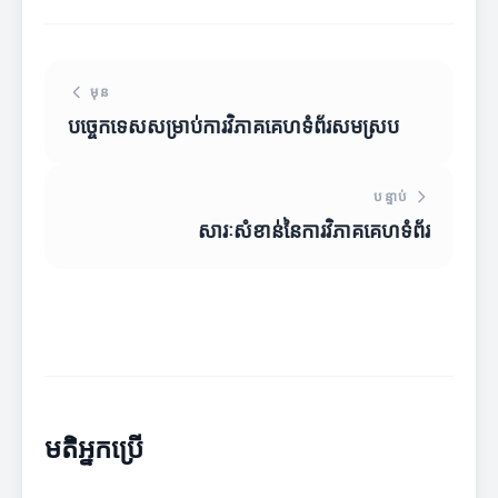
មុន
បច្ចេកទេសសម្រាប់ការវិភាគគេហទំព័រសមស្រប
បន្ទាប់
សារៈសំខាន់នៃការវិភាគគេហទំព័រ
មតិអ្នកប្រើ