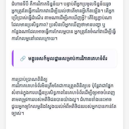
ជំហានទីបី គឺការវិភាគទិន្នន័យ។ បន្ទាប់ពីអ្នកប្រមូលទិន្នន័យរួច
អ្នកត្រូវតែធ្វើការវិភាគវាដើម្បីយល់ថាតើមានអ្វីកើតឡើង។ តើអ្នក
ប្រើប្រាស់ធ្វើដំណើរ តាមណាដើម្បីរកឃើញអ្វី? តើខ្សែភ្ជាប់ណា
ដែលមានប្រសិទ្ធភាព? ប្រសិនបើអ្នកឃើញថាមានបញ្ហា ឬ
កន្លែងណាដែលអាចធ្វើការកែលម្អបាន អ្នកត្រូវតែចំណាំវាដើម្បីធ្វើ
ការកែលម្អនៅពេលក្រោយ។
🔗
មគ្គុទេសក៍មូលដ្ឋានសម្រាប់ការវិភាគគេហទំព័រ
ការប្រាប់ប្រាណពិនិត្យ
ការវិភាគគេហទំព័រមិនត្រឹមតែជាការត្រួតពិនិត្យទេ ប៉ុន្តែវាជាផ្នែក
សំខាន់ក្នុងការបង្កើនប្រសិទ្ធភាពនៃគេហទំព័រដើម្បីឲ្យអាចបំពេញ
តាមតម្រូវការរបស់អតិថិជនបានយ៉ាងល្អ។ ជំហានទាំងនេះអាច
ជួយអ្នកឲ្យកែលម្អនិងស្វែងយល់អំពីអតិថិជនរបស់អ្នកបានកាន់តែ
ច្បាស់។