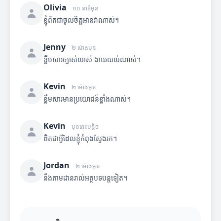
Olivia
១០ នាទីមុន
ខ្ញុំពិតជាចូលចិត្តអានវាណាស់។
Jenny
២ ម៉ោងមុន
ខ្លឹមសារច្បាស់លាស់ ងាយយល់ណាស់។
Kevin
២ ម៉ោងមុន
ខ្លឹមសារមានប្រយោជន៍ខ្លាំងណាស់។
Kevin
មុននេះបន្តិច
ពិតជាអ្វីដែលខ្ញុំកំពុងស្វែងរក។
Jordan
២ ម៉ោងមុន
នឹងតាមដានរាល់អត្ថបទបន្តទៀត។