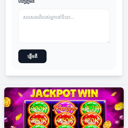
បញ្ចេញមតិ
ផ្ញើមតិ