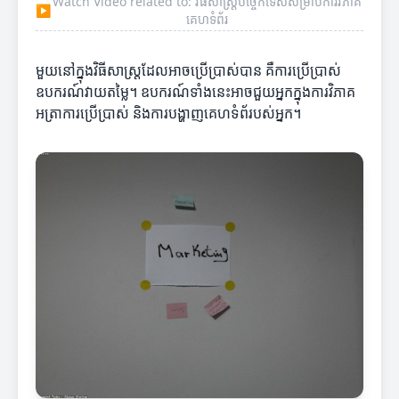
Watch Video related to: វិធីសាស្ត្របច្ចេកទេសសម្រាប់ការវិភាគ
▶
គេហទំព័រ
មួយនៅក្នុងវិធីសាស្ត្រដែលអាចប្រើប្រាស់បាន គឺការប្រើប្រាស់
ឧបករណ៍វាយតម្លៃ។ ឧបករណ៍ទាំងនេះអាចជួយអ្នកក្នុងការវិភាគ
អត្រាការប្រើប្រាស់ និងការបង្ហាញគេហទំព័របស់អ្នក។