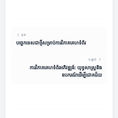
មុន
បច្ចេកទេសជាថ្មីសម្រាប់ការវិភាគគេហទំព័រ
បន្ទាប់
ការវិភាគគេហទំព័រអភិវឌ្ឍន៍: យុទ្ធសាស្ត្រនិង
ឧបករណ៍ដើម្បីជោគជ័យ