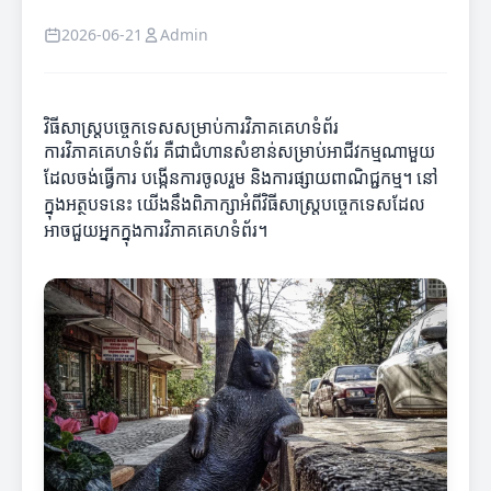
2026-06-21
Admin
វិធីសាស្ត្របច្ចេកទេសសម្រាប់ការវិភាគគេហទំព័រ
ការវិភាគគេហទំព័រ គឺជាជំហានសំខាន់សម្រាប់អាជីវកម្មណាមួយ
ដែលចង់ធ្វើការ បង្កើនការចូលរួម និងការផ្សាយពាណិជ្ជកម្ម។ នៅ
ក្នុងអត្ថបទនេះ យើងនឹងពិភាក្សាអំពីវិធីសាស្ត្របច្ចេកទេសដែល
អាចជួយអ្នកក្នុងការវិភាគគេហទំព័រ។