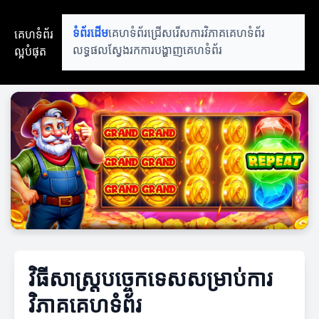
គេហទំព័រ
ទំព័រដើម
គេហទំព័រជ្រើសរើស
ការវិភាគគេហទំព័រ
ល្អបំផុត
លទ្ធផលស្វែងរក
ការបង្ហាញគេហទំព័រ
វិធីសាស្ត្របច្ចេកទេសសម្រាប់ការ
វិភាគគេហទំព័រ