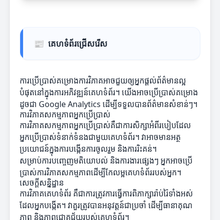
📰
គេហទំព័រជ្រើសរើស
ការប្រើប្រាស់គម្រោងការវិភាគអាចជួយឲ្យអ្នកផ្តល់ព័ត៌មានល្អ
បំផុតនៅក្នុងការអភិវឌ្ឍន៍គេហទំព័រ។ យើងអាចប្រើប្រាស់គម្រោង
ដូចជា Google Analytics ដើម្បីទទួលបានព័ត៌មានសំខាន់ៗ។
ការវិភាគសកម្មភាពអ្នកប្រើប្រាស់
ការវិភាគសកម្មភាពអ្នកប្រើប្រាស់គឺជាការសិក្សាអំពីរបៀបដែល
អ្នកប្រើប្រាស់ទំនាក់ទំនងជាមួយគេហទំព័រ។ វាអាចមានអត្ថ
ប្រយោជន៍ក្នុងការបង្កើនការចូលរួម និងការរិះគន់។
សម្រាប់ការបញ្ចេញមតិយោបល់ និងការងារផ្សេងៗ អ្នកអាចប្រើ
ប្រាស់ការវិភាគសកម្មភាពដើម្បីកែលម្អគេហទំព័ររបស់អ្នក។
សេចក្ដីសន្និដ្ឋាន
ការវិភាគគេហទំព័រ គឺជាការត្រូវការធ្វើការពិភាក្សារ៉ាប់រ៉ៃទាំងអស់
ដែលអ្នកបង្កើត។ វាគួរត្រូវបានអនុវត្តន៍ជាប្រចាំ ដើម្បីធានាគុណ
ភាព និងភាពជោគជ័យរបស់គេហទំព័រ។