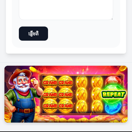
ផ្ញើមតិ