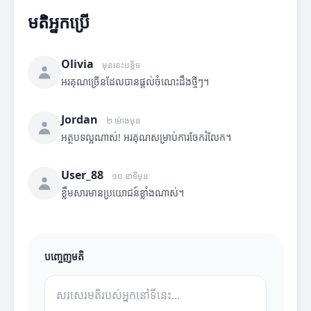
មតិអ្នកប្រើ
Olivia
មុននេះបន្តិច
អរគុណច្រើនដែលបានផ្តល់ចំណេះដឹងថ្មីៗ។
Jordan
២ ម៉ោងមុន
អត្ថបទល្អណាស់! អរគុណសម្រាប់ការចែករំលែក។
User_88
១០ នាទីមុន
ខ្លឹមសារមានប្រយោជន៍ខ្លាំងណាស់។
បញ្ចេញមតិ