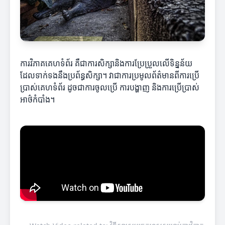
ការវិភាគគេហទំព័រ គឺជាការសិក្សានិងការប្រែប្រួលលើទិន្នន័យ
ដែលទាក់ទងនឹងប្រព័ន្ធសិក្សា។ វាជាការប្រមូលព័ត៌មានពីការប្រើ
ប្រាស់គេហទំព័រ ដូចជាការចូលប្រើ ការបង្ហាញ និងការប្រើប្រាស់
អាថ៌កំបាំង។