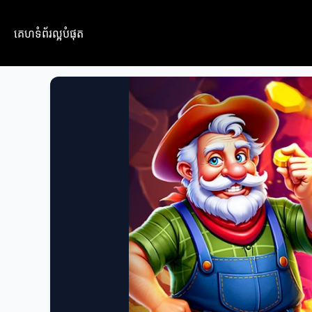
គេហទំព័រល្អបំផុត