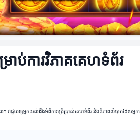
ម្រាប់ការវិភាគគេហទំព័រ
ជីថល។ វាជួយឲ្យអ្នកយល់ដឹងអំពីការប្រើប្រាស់គេហទំព័រ និងពីភាពលំបាកដែលអ្ន