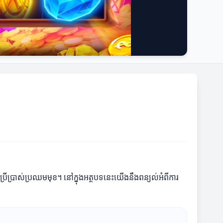
កប្រើប្រាស់ប្រឈមមុខ។ នៅក្នុងអត្ថបទនេះយើងនឹងពន្យល់អំពីការ