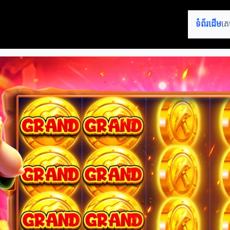
ទំព័រដើម
គេ