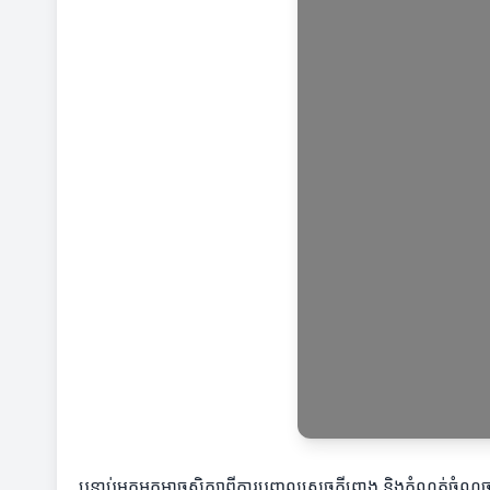
បន្ទាប់មកអ្នកអាចសិក្សាពីការបញ្ចូលសេចក្ដីព្រាង និងកំណត់ចំណុ