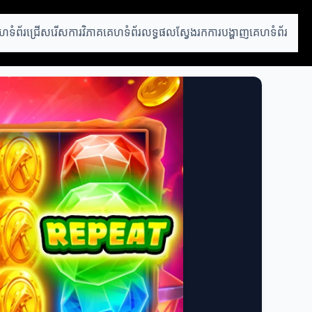
ហទំព័រជ្រើសរើស
ការវិភាគគេហទំព័រ
លទ្ធផលស្វែងរក
ការបង្ហាញគេហទំព័រ