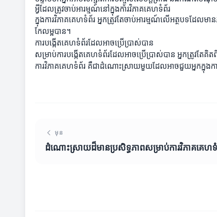
អ្វីដែលត្រូវចាប់អារម្មណ៍នៅក្នុងការវិភាគគេហទំព័រ
ក្នុងការវិភាគគេហទំព័រ អ្នកត្រូវតែចាប់អារម្មណ៍លើអត្ថបទដែលមា
កែលម្អបាន។
ការបង្កើតគេហទំព័រដែលអាចប្រើប្រាស់បាន
សម្រាប់ការបង្កើតគេហទំព័រដែលអាចប្រើប្រាស់បាន អ្នកត្រូវតែគិតព
ការវិភាគគេហទំព័រ គឺជាដំណោះស្រាយមួយដែលអាចជួយអ្នកក្នុងការបង
មុន
ដំណោះស្រាយដ៏មានប្រសិទ្ធភាពសម្រាប់ការវិភាគគេហទំ