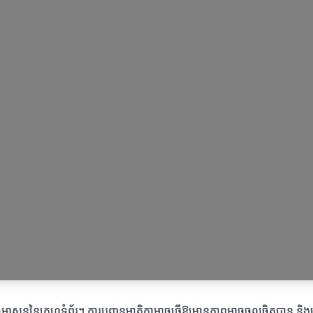
ចអាសន្ននៃគេហទំព័រ។ ការបញ្ជូនមាតិកាអាចធ្វើឱ្យមានភាពអាចចូលចិត្តបាន និងបង