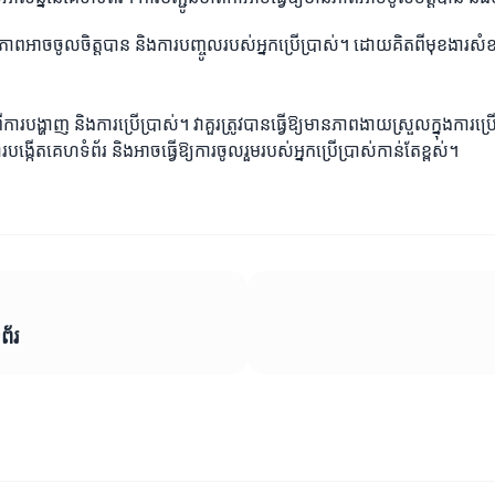
នភាពអាចចូលចិត្តបាន និងការបញ្ចូលរបស់អ្នកប្រើប្រាស់។ ដោយគិតពីមុខងារសំខាន់
ីការបង្ហាញ និងការប្រើប្រាស់។ វាគួរត្រូវបានធ្វើឱ្យមានភាពងាយស្រួលក្នុងកា
្កើតគេហទំព័រ និងអាចធ្វើឱ្យការចូលរួមរបស់អ្នកប្រើប្រាស់កាន់តែខ្ពស់។
ព័រ