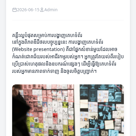
2026-06-15
Admin
គន្លឹះល្អបំផុតសម្រាប់ការបង្ហាញគេហទំព័រ
នៅក្នុងពិភពឌីជីថលបច្ចុប្បន្ននេះ ការបង្ហាញគេហទំព័រ
(Website presentation) គឺជាផ្នែកសំខាន់មួយដែលអាច
កំណត់ជោគជ័យរបស់អាជីវកម្មរបស់អ្នក។ អ្នកត្រូវតែយល់ពីរបៀប
ប្រើប្រាស់ហេតុផលនិងឧបករណ៍ផ្សេងៗ ដើម្បីធ្វើឱ្យគេហទំព័រ
របស់អ្នកមានភាពទាក់ទាញ និងចូលចិត្តបញ្រ្ជាក់។