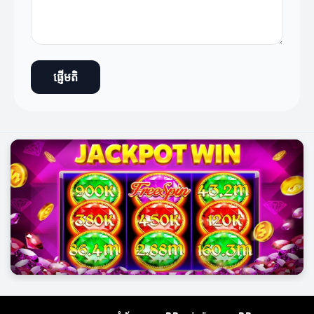
ផ្ញើមតិ