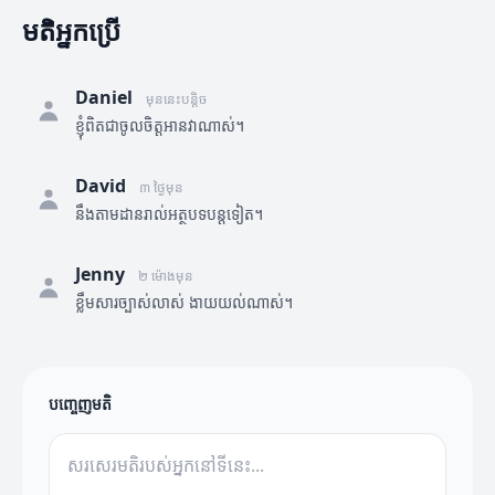
មតិអ្នកប្រើ
Daniel
មុននេះបន្តិច
ខ្ញុំពិតជាចូលចិត្តអានវាណាស់។
David
៣ ថ្ងៃមុន
នឹងតាមដានរាល់អត្ថបទបន្តទៀត។
Jenny
២ ម៉ោងមុន
ខ្លឹមសារច្បាស់លាស់ ងាយយល់ណាស់។
បញ្ចេញមតិ