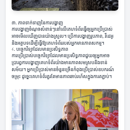
៣. ភាពទាក់ទាញនៃការបង្ហាញ
ការបង្ហាញចំណុចសំខាន់ៗនៅលើគេហទំព័រធ្វើឲ្យអ្នកប្រើប្រាស់
អាចមើលឃើញបានយ៉ាងស្រួល។ ប្រើការបង្ហាញរូបភាព, វីដេអូ
និងអត្ថបទដើម្បីធ្វើឱ្យគេហទំព័ររបស់អ្នកមានភាពសកម្ម។
٤. បច្ចេកវិទ្យាដែលមានប្រសិទ្ធភាព
ការប្រើប្រាស់បច្ចេកវិទ្យាដែលមានប្រសិទ្ធភាពជួយឲ្យអ្នកអាច
ប្រារព្ធការបង្ហាញគេហទំព័រយ៉ាងមានភាពសមស្របនិងទាន់
សម័យ។ អ្នកប្រើប្រាស់មានចំនួនច្រើនកំពុងប្រើប្រាស់ឧបករណ៍
ចម្រុះ ដូច្នេះគេហទំព័រគួរតែមានភាពឆាប់រហ័សក្នុងការតភ្ជាប់។