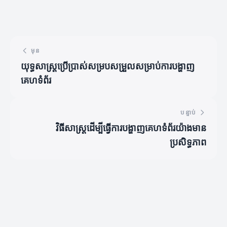
មុន
យុទ្ធសាស្ត្រប្រើប្រាស់សម្របសម្រួលសម្រាប់ការបង្ហាញ
គេហទំព័រ
បន្ទាប់
វិធីសាស្ត្រដើម្បីធ្វើការបង្ហាញគេហទំព័រ​យ៉ាងមាន
ប្រសិទ្ធភាព