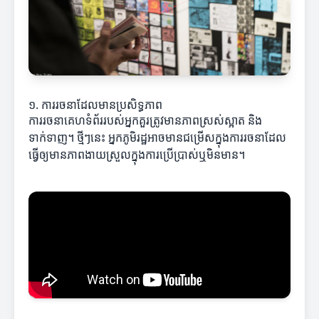
១. ការរចនាដែលមានប្រសិទ្ធភាព
ការរចនាគេហទំព័រ​របស់អ្នកគួរត្រូវមានភាពស្រស់ស្អាត និង
ទាក់ទាញ។ ថ្មីៗនេះ អ្នកភូមិរដ្ឋអាចមានជម្រើសក្នុងការរចនាដែល
ធ្វើឲ្យមានភាពងាយស្រួលក្នុងការប្រើប្រាស់ឬមិនមាន។