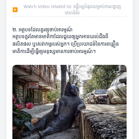
Watch Video related to: គន្លឹះល្អបំផុតសម្រាប់ការបង្ហាញ
▶
គេហទំព័រ
២. អត្ថបទដែលគួរឲ្យចាប់អារម្មណ៍
អត្ថបទគួរតែមានមាតិកាដែលជួយឲ្យអ្នកអានយល់ដឹងពី
ផលិតផល ឬសេវាកម្មរបស់អ្នក។ ប្រើប្រយោជន៍នៃការពន្លឿន
មាតិកាដើម្បីធ្វើឲ្យមនុស្សមានការចាប់អារម្មណ៍។