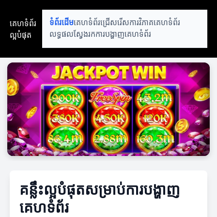
គេហទំព័រ
ទំព័រដើម
គេហទំព័រជ្រើសរើស
ការវិភាគគេហទំព័រ
ល្អបំផុត
លទ្ធផលស្វែងរក
ការបង្ហាញគេហទំព័រ
គន្លឹះល្អបំផុតសម្រាប់ការបង្ហាញ
គេហទំព័រ