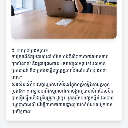
៥. ការគ្រប់គ្រងអត្ថបទ
ការត្រួតពិនិត្យអត្ថបទនៅលើគេហទំព័រនឹងធានាថាវាមានភាព
ច្បាស់លាស់ និងគ្រប់គ្រងបាន។ ចូរបញ្ចូលអត្ថបទដែលមាន
ប្រយោជន៍ និងត្រូវបានធ្វើបច្ចុប្បន្នភាពយ៉ាងតែងតែរៀងរាល់
ពេល។
សារសំខាន់គឺការបង្ហាញគេហទំព័រនៅក្នុងកម្រិតថ្មីនៃការប្រកួត
ប្រជែង។ ការស្លាប់អាជីវកម្មអាចជាការបង្ហាញគេហទំព័រដែលមិន
បានធ្វើឡើងយ៉ាងត្រឹមត្រូវ។ ដូច្នេះ អ្នកគួរតែអនុវត្តគន្លឹះដែលបាន
បង្ហាញខាងលើ ដើម្បីធានាថាការបង្ហាញគេហទំព័ររបស់អ្នកមាន
ប្រសិទ្ធភាព។