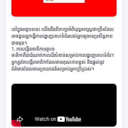
នៅក្នុងអត្ថបទនេះ យើងនឹងពិភាក្សាអំពីយុទ្ធសាស្ត្រជាច្រើនដែល
អាចជួយអ្នកធ្វើការបង្ហាញគេហទំព័ររបស់អ្នកឲ្យមានប្រសិទ្ធភាព
ជាងមុន។
1. ការបង្កើនមាតិកាអត្ថបទ
មាតិកាគឺជាដំណាក់កាលដ៏សំខាន់សម្រាប់ការបង្ហាញគេហទំព័រ។
អ្នកគួរតែបង្កើតមាតិកាដែលមានគុណភាពខ្ពស់ និងផ្តល់នូវ
ព័ត៌មានដែលមានប្រយោជន៍សម្រាប់អ្នកប្រើប្រាស់។