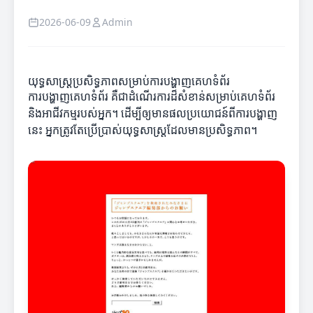
2026-06-09
Admin
យុទ្ធសាស្ត្រប្រសិទ្ធភាពសម្រាប់ការបង្ហាញគេហទំព័រ
ការបង្ហាញគេហទំព័រ គឺជាដំណើរការដ៏សំខាន់សម្រាប់គេហទំព័រ
និងអាជីវកម្មរបស់អ្នក។ ដើម្បីឲ្យមានផលប្រយោជន៍ពីការបង្ហាញ
នេះ អ្នកត្រូវតែប្រើប្រាស់យុទ្ធសាស្ត្រដែលមានប្រសិទ្ធភាព។