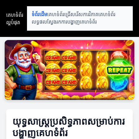
គេហទំព័រ
ទំព័រដើម
គេហទំព័រជ្រើសរើស
ការវិភាគគេហទំព័រ
ល្អបំផុត
លទ្ធផលស្វែងរក
ការបង្ហាញគេហទំព័រ
យុទ្ធសាស្ត្រប្រសិទ្ធភាពសម្រាប់ការ
បង្ហាញគេហទំព័រ