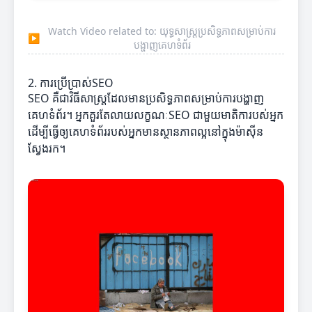
Watch Video related to: យុទ្ធសាស្ត្រប្រសិទ្ធភាពសម្រាប់ការ
▶
បង្ហាញគេហទំព័រ
2. ការប្រើប្រាស់SEO
SEO គឺជាវិធីសាស្ត្រដែលមានប្រសិទ្ធភាពសម្រាប់ការបង្ហាញ
គេហទំព័រ។ អ្នកគួរតែលាយលក្ខណៈSEO ជាមួយមាតិការបស់អ្នក
ដើម្បីធ្វើឲ្យគេហទំព័ររបស់អ្នកមានស្ថានភាពល្អនៅក្នុងម៉ាស៊ីន
ស្វែងរក។