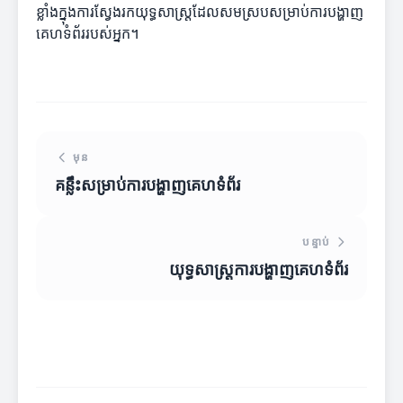
ខ្លាំងក្នុងការស្វែងរកយុទ្ធសាស្ត្រដែលសមស្របសម្រាប់ការបង្ហាញ
គេហទំព័ររបស់អ្នក។
មុន
គន្លឹះសម្រាប់ការបង្ហាញគេហទំព័រ
បន្ទាប់
យុទ្ធសាស្ត្រការបង្ហាញគេហទំព័រ