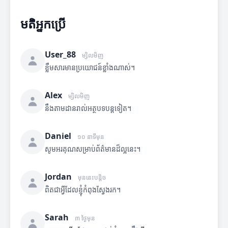
មតិអ្នកប្រើ
User_88
ម្សិលមិញ
ខ្លឹមសារមានប្រយោជន៍ខ្លាំងណាស់។
Alex
ម្សិលមិញ
នឹងតាមដានរាល់អត្ថបទបន្តទៀត។
Daniel
១០ នាទីមុន
សូមអរគុណសម្រាប់ព័ត៌មានដ៏ល្អនេះ។
Jordan
មុននេះបន្តិច
ពិតជាអ្វីដែលខ្ញុំកំពុងស្វែងរក។
Sarah
៣ ថ្ងៃមុន