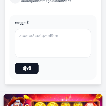
អរគុណច្រើនដែលបានផ្តល់ចំណេះដឹងថ្មីៗ។
បញ្ចេញមតិ
ផ្ញើមតិ