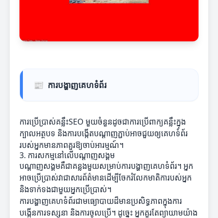
📰
ការបង្ហាញគេហទំព័រ
ការប្រើប្រាស់គន្លឹះSEO មួយចំនួនដូចជាការប្រើពាក្យគន្លឹះក្នុង
ក្បាលអត្ថបទ និងការបង្កើតបណ្ដាញភ្ជាប់អាចជួយឲ្យគេហទំព័រ
របស់អ្នកមានភាពគួរឱ្យចាប់អារម្មណ៍។
3. ការសកម្មនៅលើបណ្តាញសង្គម
បណ្តាញសង្គមគឺជាគន្លងមួយសម្រាប់ការបង្ហាញគេហទំព័រ។ អ្នក
អាចប្រើប្រាស់វាជាសារព័ត៌មានដើម្បីចែករំលែកមាតិការបស់អ្នក
និងទាក់ទងជាមួយអ្នកប្រើប្រាស់។
ការបង្ហាញគេហទំព័រជាមធ្យោបាយដ៏មានប្រសិទ្ធភាពក្នុងការ
បង្កើនការទស្សនា និងការចូលប្រើ។ ដូច្នេះ អ្នកគួរតែព្យាយាមយ៉ាង